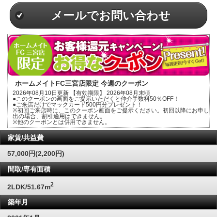
メールでお問い合わせ
ホームメイトFC三宮店限定 今週のクーポン
2026年08月10日更新 【有効期限】 2026年08月末頃
●このクーポンの画面をご提示いただくと仲介手数料50％OFF！
●ご来店だけでマックカード500円分プレゼント！
※初回ご来店時に、このクーポン画面をご提示ください。初回以降にお申し
出の場合、割引適用はできません。
※他のクーポンとは併用できません。
家賃/共益費
57,000円(2,200円)
間取/専有面積
2
2LDK/51.67m
築年月