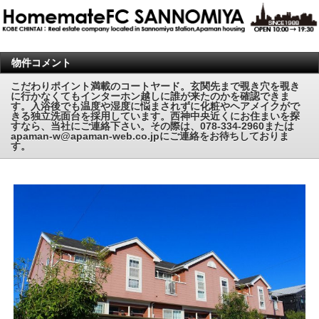
物件コメント
こだわりポイント満載のコートヤード。玄関先まで覗き穴を覗き
に行かなくてもインターホン越しに誰が来たのかを確認できま
す。入浴後でも温度や湿度に悩まされずに化粧やヘアメイクがで
きる独立洗面台を採用しています。西神中央近くにお住まいを探
すなら、当社にご連絡下さい。その際は、078-334-2960または
apaman-w@apaman-web.co.jpにご連絡をお待ちしておりま
す。