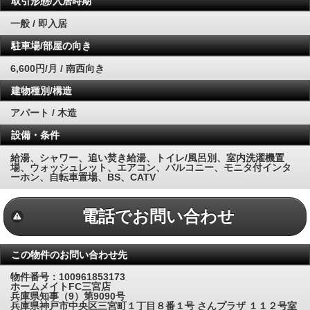
取引形態/入居時期
一般 / 即入居
駐車場/部屋の向き
6,600円/月 / 南西向き
建物種別/構造
アパート / 木造
設備・条件
給湯、シャワー、追い焚き給湯、トイレ/風呂別、室内洗濯機置
場、ウォッシュレット、エアコン、バルコニー、モニタ付インタ
ーホン、自転車置場、BS、CATV
電話でお問い合わせ
この物件のお問い合わせ先
物件番号：100961853173
ホームメイトFC三宮店
兵庫県知事（9）第9090号
兵庫県神戸市中央区三宮町１丁目８番１号 さんプラザ １１２号室