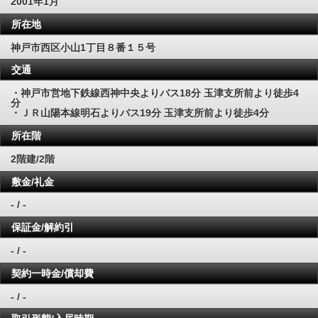
2001年1月
所在地
神戸市西区小山1丁目８番１５号
交通
・神戸市営地下鉄線西神中央よりバス18分 玉津支所前より徒歩4
分
・ＪＲ山陽本線明石よりバス19分 玉津支所前より徒歩4分
所在階
2階建/2階
敷金/礼金
- / -
保証金/解約引
- / -
契約一時金/償却費
- / -