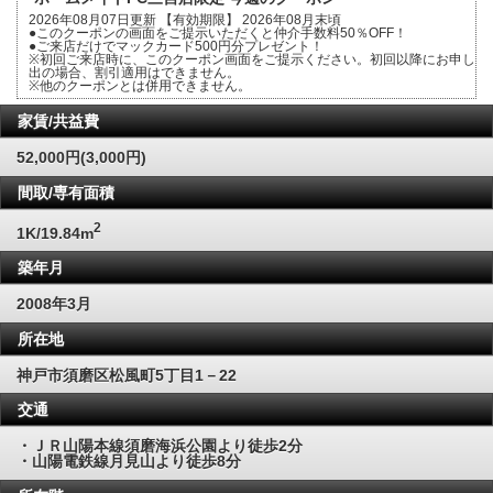
2026年08月07日更新 【有効期限】 2026年08月末頃
●このクーポンの画面をご提示いただくと仲介手数料50％OFF！
●ご来店だけでマックカード500円分プレゼント！
※初回ご来店時に、このクーポン画面をご提示ください。初回以降にお申し
出の場合、割引適用はできません。
※他のクーポンとは併用できません。
家賃/共益費
52,000円(3,000円)
間取/専有面積
2
1K/19.84m
築年月
2008年3月
所在地
神戸市須磨区松風町5丁目1－22
交通
・ＪＲ山陽本線須磨海浜公園より徒歩2分
・山陽電鉄線月見山より徒歩8分