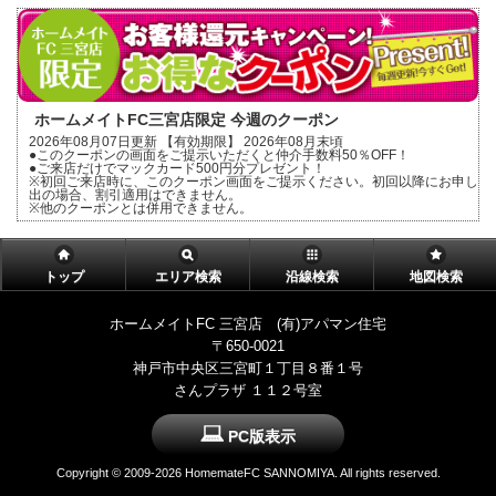
ホームメイトFC三宮店限定 今週のクーポン
2026年08月07日更新 【有効期限】 2026年08月末頃
●このクーポンの画面をご提示いただくと仲介手数料50％OFF！
●ご来店だけでマックカード500円分プレゼント！
※初回ご来店時に、このクーポン画面をご提示ください。初回以降にお申し
出の場合、割引適用はできません。
※他のクーポンとは併用できません。
トップ
エリア検索
沿線検索
地図検索
ホームメイトFC 三宮店 (有)アパマン住宅
〒650-0021
神戸市中央区三宮町１丁目８番１号
さんプラザ １１２号室
PC版表示
Copyright ©
2009-2026 HomemateFC SANNOMIYA. All rights reserved.