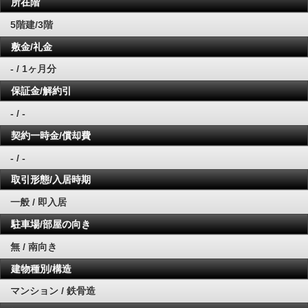
所在階
5階建/3階
敷金/礼金
- / 1ヶ月分
保証金/解約引
- / -
契約一時金/償却費
- / -
取引形態/入居時期
一般 / 即入居
駐車場/部屋の向き
無 / 南向き
建物種別/構造
マンション / 鉄骨造