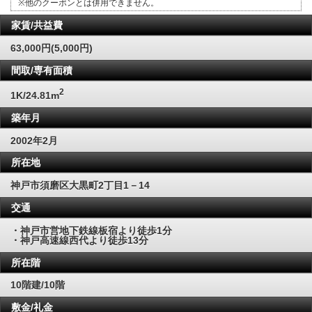
※他のクーポンとは併用できません。
家賃/共益費
63,000円(5,000円)
間取/専有面積
2
1K/24.81m
築年月
2002年2月
所在地
神戸市須磨区大黒町2丁目1－14
交通
・神戸市営地下鉄線板宿より徒歩1分
・神戸高速線西代より徒歩13分
所在階
10階建/10階
敷金/礼金