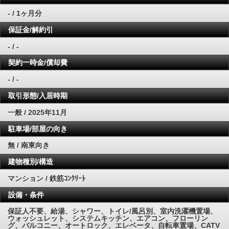
- / 1ヶ月分
保証金/解約引
- / -
契約一時金/償却費
- / -
取引形態/入居時期
一般 / 2025年11月
駐車場/部屋の向き
無 / 南東向き
建物種別/構造
マンション / 鉄筋ｺﾝｸﾘｰﾄ
設備・条件
保証人不要、給湯、シャワー、トイレ/風呂別、室内洗濯機置場、
ウォッシュレット、システムキッチン、エアコン、フローリン
グ、バルコニー、オートロック、エレベータ、自転車置場、CATV