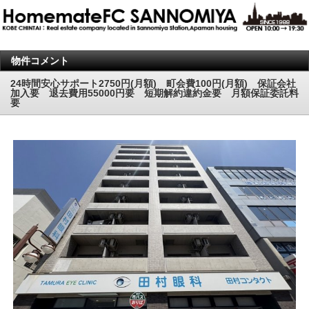
物件コメント
24時間安心サポート2750円(月額) 町会費100円(月額) 保証会社
加入要 退去費用55000円要 短期解約違約金要 月額保証委託料
要