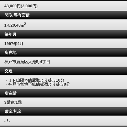
48,000円(3,000円)
間取/専有面積
2
1K/20.48m
築年月
1997年4月
所在地
神戸市須磨区大池町4丁目
交通
・ＪＲ山陽本線鷹取より徒歩10分
・神戸市営地下鉄線板宿より徒歩8分
所在階
3階建/1階
敷金/礼金
- / -