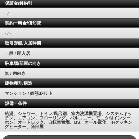
保証金/解約引
- / -
契約一時金/償却費
- / -
取引形態/入居時期
一般 / 即入居
駐車場/部屋の向き
無 / 南向き
建物種別/構造
マンション / 鉄筋ｺﾝｸﾘｰﾄ
設備・条件
給湯、シャワー、トイレ/風呂別、室内洗濯機置場、システムキッ
チン、エアコン、フローリング、バルコニー、モニタ付インター
ホン、オートロック、自転車置場、BS、オール電化、IHクッキン
グヒーター、角部屋