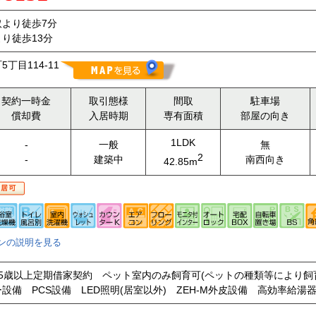
より徒歩7分
り徒歩13分
丁目114-11
契約一時金
取引態様
間取
駐車場
償却費
入居時期
専有面積
部屋の向き
1LDK
-
一般
無
2
-
建築中
南西向き
42.85m
ンの説明を見る
65歳以上定期借家契約 ペット室内のみ飼育可(ペットの種類等により
設備 PCS設備 LED照明(居室以外) ZEH-M外皮設備 高効率給湯