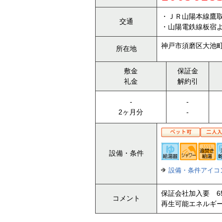
・ＪＲ山陽本線鷹取
交通
・山陽電鉄線板宿よ
神戸市須磨区大池町5
所在地
敷金
保証金
礼金
解約引
-
-
2ヶ月分
-
設備・条件
設備・条件アイコ
保証会社加入要 
コメント
再生可能エネルギー