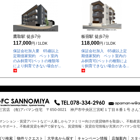
鷹取駅 徒歩
7
分
板宿駅 徒歩
7
分
117,000
118,000
円 / 1LDK
円 / 1LDK
保証会社加入要 65歳以上
保証会社加入 65歳以上定
定期借家契約 ペット室内
期借家契約 ペット室内の
のみ飼育可(ペットの種類等
み飼育可(ペットの種類によ
により飼育できない場合が...
り飼育できない場合がある...
三宮店 (有)アパマン住宅 〒650-0021 神戸市中央区三宮町１丁目８番１号 さ
マンション・賃貸アパートなど一人暮しからファミリー向けの賃貸物件を取扱い。不動産賃
ルサポート。不動産賃貸を神戸で探すなら、賃貸情報・賃貸住宅情報が充実のアパマン住宅
ゴリ検索
物件リクエスト
大学名から探す
キャンペーン情報
店舗案内
スタ