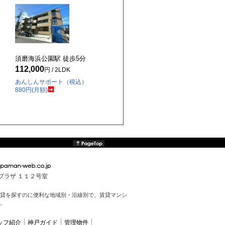
須磨海浜公園駅 徒歩
5
分
112,000
円 / 2LDK
あんしんサポート（税込）
880円(月額)
んプラザ １１２号室
貸を探すのに便利な地域別・沿線別で、賃貸マンシ
。
ッフ紹介
神戸ガイド
管理物件