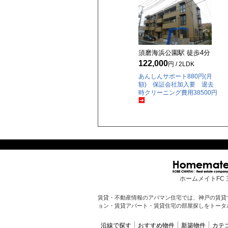
須磨海浜公園駅 徒歩
4
分
122,000
円 / 2LDK
あんしんサポート880円(月
額) 保証会社加入要 退去
時クリーニング費用38500円
ホームメイトFC 
賃貸・不動産情報のアパマン住宅では、神戸の賃貸
ョン・賃貸アパート・賃貸住宅の部屋探しをトータ
沿線で探す
おすすめ物件
新築物件
カテ