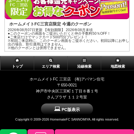
ホームメイトFC三宮店限定 今週のクーポン
2026年08月07日更新 【有効期限】 2026年08月末頃
●このクーポンの画面をご提示いただくと仲介手数料50％OFF！
●ご来店だけでマックカード500円分プレゼント！
※初回ご来店時に、このクーポン画面をご提示ください。初回以降にお申し
出の場合、割引適用はできません。
※他のクーポンとは併用できません。
トップ
エリア検索
沿線検索
地図検索
ホームメイトFC 三宮店 (有)アパマン住宅
〒650-0021
神戸市中央区三宮町１丁目８番１号
さんプラザ １１２号室
PC版表示
Copyright ©
2009-2026 HomemateFC SANNOMIYA. All rights reserved.