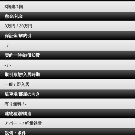
3階建/1階
敷金/礼金
3万円 / 20万円
保証金/解約引
- / -
契約一時金/償却費
- / -
取引形態/入居時期
一般 / 即入居
駐車場/部屋の向き
有り無料 / -
建物種別/構造
アパート / 軽量鉄骨
設備・条件