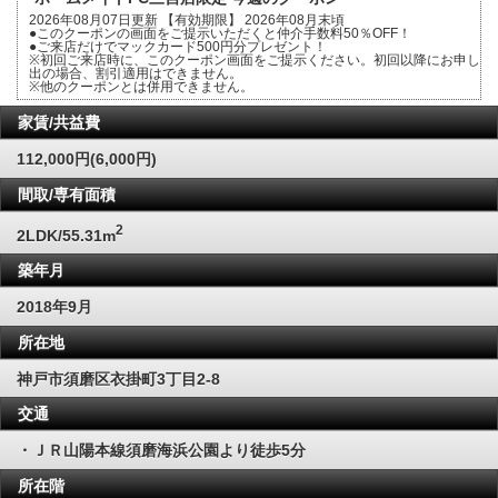
2026年08月07日更新 【有効期限】 2026年08月末頃
●このクーポンの画面をご提示いただくと仲介手数料50％OFF！
●ご来店だけでマックカード500円分プレゼント！
※初回ご来店時に、このクーポン画面をご提示ください。初回以降にお申し
出の場合、割引適用はできません。
※他のクーポンとは併用できません。
家賃/共益費
112,000円(6,000円)
間取/専有面積
2
2LDK/55.31m
築年月
2018年9月
所在地
神戸市須磨区衣掛町3丁目2-8
交通
・ＪＲ山陽本線須磨海浜公園より徒歩5分
所在階