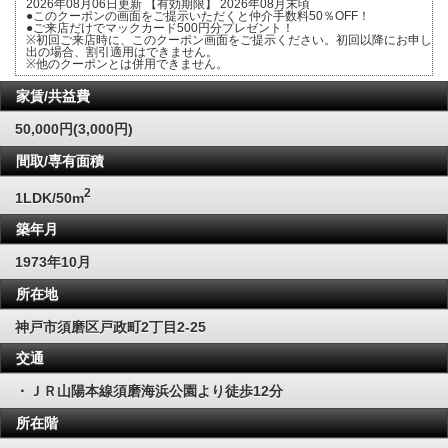
2026年08月06日更新 【有効期限】 2026年08月末頃
●このクーポンの画面をご提示いただくと仲介手数料50％OFF！
●ご来店だけでマックカード500円分プレゼント！
※初回ご来店時に、このクーポン画面をご提示ください。初回以降にお申し
出の場合、割引適用はできません。
※他のクーポンとは併用できません。
家賃/共益費
50,000円(3,000円)
間取/専有面積
2
1LDK/50m
築年月
1973年10月
所在地
神戸市須磨区戸政町2丁目2-25
交通
・ＪＲ山陽本線須磨海浜公園より徒歩12分
所在階