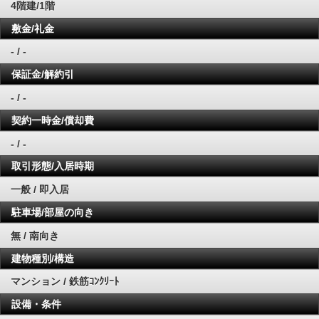
4階建/1階
敷金/礼金
- / -
保証金/解約引
- / -
契約一時金/償却費
- / -
取引形態/入居時期
一般 / 即入居
駐車場/部屋の向き
無 / 南向き
建物種別/構造
マンション / 鉄筋ｺﾝｸﾘｰﾄ
設備・条件