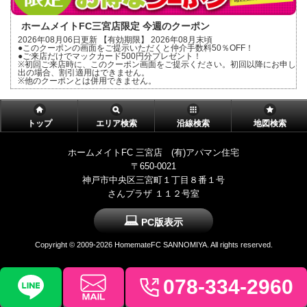
ホームメイトFC三宮店限定 今週のクーポン
2026年08月06日更新 【有効期限】 2026年08月末頃
●このクーポンの画面をご提示いただくと仲介手数料50％OFF！
●ご来店だけでマックカード500円分プレゼント！
※初回ご来店時に、このクーポン画面をご提示ください。初回以降にお申し
出の場合、割引適用はできません。
※他のクーポンとは併用できません。
トップ
エリア検索
沿線検索
地図検索
ホームメイトFC 三宮店 (有)アパマン住宅
〒650-0021
神戸市中央区三宮町１丁目８番１号
さんプラザ １１２号室
PC版表示
Copyright ©
2009-2026 HomemateFC SANNOMIYA. All rights reserved.
078-334-2960