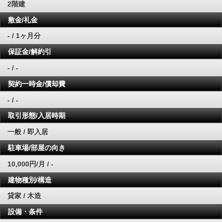
2階建
敷金/礼金
- / 1ヶ月分
保証金/解約引
- / -
契約一時金/償却費
- / -
取引形態/入居時期
一般 / 即入居
駐車場/部屋の向き
10,000円/月 / -
建物種別/構造
貸家 / 木造
設備・条件