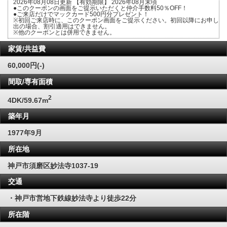
2026年08月08日更新 【有効期限】 2026年08月末頃
●このクーポンの画面をご提示いただくと仲介手数料50％OFF！
●ご来店だけでマックカード500円分プレゼント！
※初回ご来店時に、このクーポン画面をご提示ください。初回以降にお申し
出の場合、割引適用はできません。
※他のクーポンとは併用できません。
家賃/共益費
60,000円(-)
間取/専有面積
2
4DK/59.67m
築年月
1977年9月
所在地
神戸市須磨区妙法寺1037-19
交通
・神戸市営地下鉄線妙法寺より徒歩22分
所在階