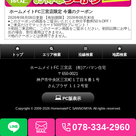
ホームメイトFC三宮店限定 今週のクーポン
2026年08月08日更新 【有効期限】 2026年08月末頃
●このクーポンの画面をご提示いただくと仲介手数料50％OFF！
●ご来店だけでマックカード500円分プレゼント！
※初回ご来店時に、このクーポン画面をご提示ください。初回以降にお申し
出の場合、割引適用はできません。
※他のクーポンとは併用できません。
トップ
エリア検索
沿線検索
地図検索
ホームメイトFC 三宮店 (有)アパマン住宅
〒650-0021
神戸市中央区三宮町１丁目８番１号
さんプラザ １１２号室
PC版表示
Copyright ©
2009-2026 HomemateFC SANNOMIYA. All rights reserved.
078-334-2960