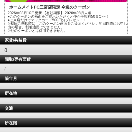
ホームメイトFC三宮店限定 今週のクーポン
2026年08月10日更新 【有効期限】 2026年08月末頃
●このクーポンの画面をご提示いただくと仲介手数料50％OFF！
●ご来店だけでマックカード500円分プレゼント！
※初回ご来店時に、このクーポン画面をご提示ください。初回以降にお申し
出の場合、割引適用はできません。
※他のクーポンとは併用できません。
家賃/共益費
()
間取/専有面積
/
築年月
所在地
交通
所在階