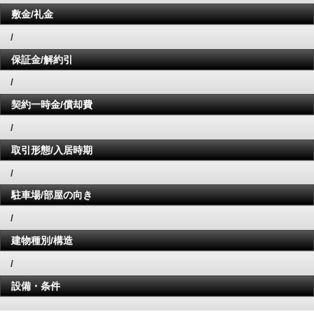
敷金/礼金
/
保証金/解約引
/
契約一時金/償却費
/
取引形態/入居時期
/
駐車場/部屋の向き
/
建物種別/構造
/
設備・条件