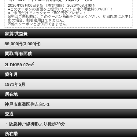
2026年08月06日更新 【有効期限】 2026年08月末頃
●このクーポンの画面をご提示いただくと仲介手数料50％OFF！
●ご来店だけでマックカード500円分プレゼント！
※初回ご来店時に、このクーポン画面をご提示ください。初回以降にお申し
出の場合、割引適用はできません。
※他のクーポンとは併用できません。
家賃/共益費
59,000円(3,000円)
間取/専有面積
2
2LDK/59.07m
築年月
1971年5月
所在地
神戸市東灘区住吉台5-1
交通
・阪急神戸線御影より徒歩29分
所在階