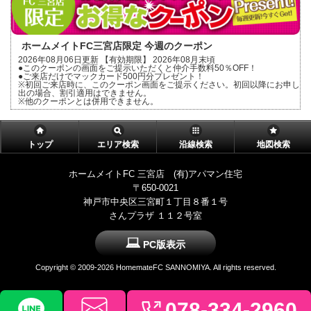
ホームメイトFC三宮店限定 今週のクーポン
2026年08月06日更新 【有効期限】 2026年08月末頃
●このクーポンの画面をご提示いただくと仲介手数料50％OFF！
●ご来店だけでマックカード500円分プレゼント！
※初回ご来店時に、このクーポン画面をご提示ください。初回以降にお申し
出の場合、割引適用はできません。
※他のクーポンとは併用できません。
トップ
エリア検索
沿線検索
地図検索
ホームメイトFC 三宮店 (有)アパマン住宅
〒650-0021
神戸市中央区三宮町１丁目８番１号
さんプラザ １１２号室
PC版表示
Copyright ©
2009-2026 HomemateFC SANNOMIYA. All rights reserved.
078-334-2960