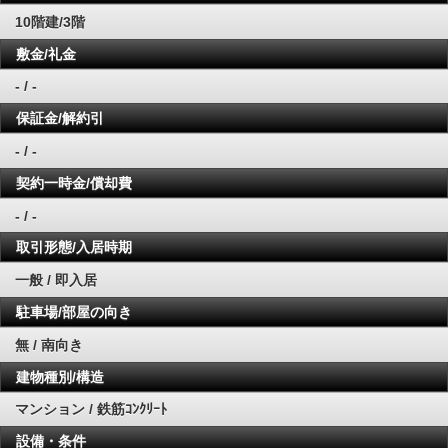
10階建/3階
敷金/礼金
- / -
保証金/解約引
- / -
契約一時金/償却費
- / -
取引形態/入居時期
一般 / 即入居
駐車場/部屋の向き
無 / 南向き
建物種別/構造
マンション / 鉄筋ｺﾝｸﾘｰﾄ
設備・条件