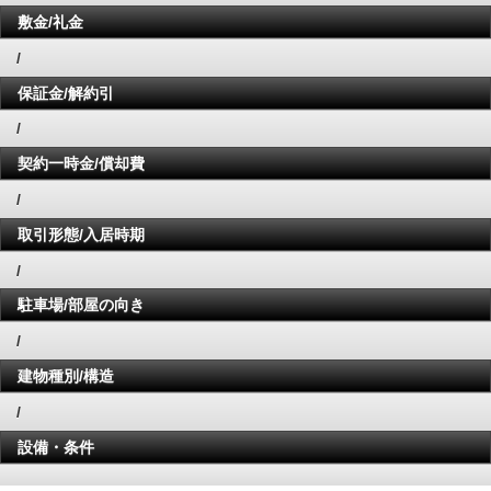
敷金/礼金
/
保証金/解約引
/
契約一時金/償却費
/
取引形態/入居時期
/
駐車場/部屋の向き
/
建物種別/構造
/
設備・条件