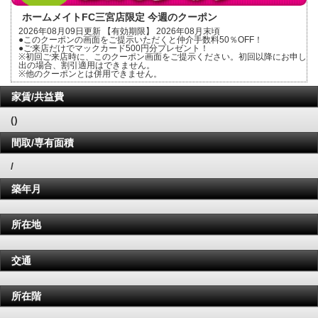
ホームメイトFC三宮店限定 今週のクーポン
2026年08月09日更新 【有効期限】 2026年08月末頃
●このクーポンの画面をご提示いただくと仲介手数料50％OFF！
●ご来店だけでマックカード500円分プレゼント！
※初回ご来店時に、このクーポン画面をご提示ください。初回以降にお申し
出の場合、割引適用はできません。
※他のクーポンとは併用できません。
家賃/共益費
()
間取/専有面積
/
築年月
所在地
交通
所在階