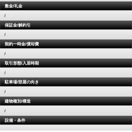
敷金/礼金
/
保証金/解約引
/
契約一時金/償却費
/
取引形態/入居時期
/
駐車場/部屋の向き
/
建物種別/構造
/
設備・条件