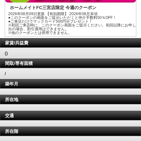
ホームメイトFC三宮店限定 今週のクーポン
2026年08月09日更新 【有効期限】 2026年08月末頃
●このクーポンの画面をご提示いただくと仲介手数料50％OFF！
●ご来店だけでマックカード500円分プレゼント！
※初回ご来店時に、このクーポン画面をご提示ください。初回以降にお申し
出の場合、割引適用はできません。
※他のクーポンとは併用できません。
家賃/共益費
()
間取/専有面積
/
築年月
所在地
交通
所在階