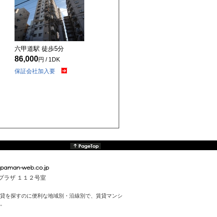
六甲道駅 徒歩
5
分
86,000
円 / 1DK
保証会社加入要
んプラザ １１２号室
貸を探すのに便利な地域別・沿線別で、賃貸マンシ
。