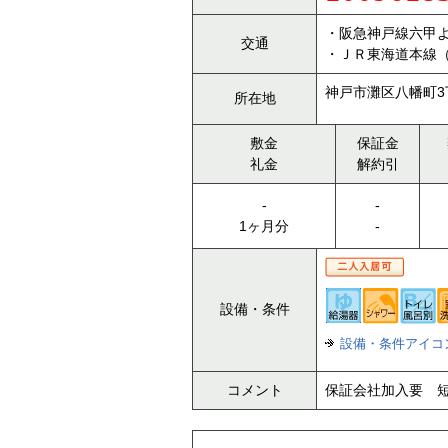
・阪急神戸線六甲よ
交通
・ＪＲ東海道本線（
神戸市灘区八幡町3丁
所在地
敷金
保証金
礼金
解約引
-
-
1ヶ月分
-
設備・条件
設備・条件アイコ
コメント
保証会社加入要 