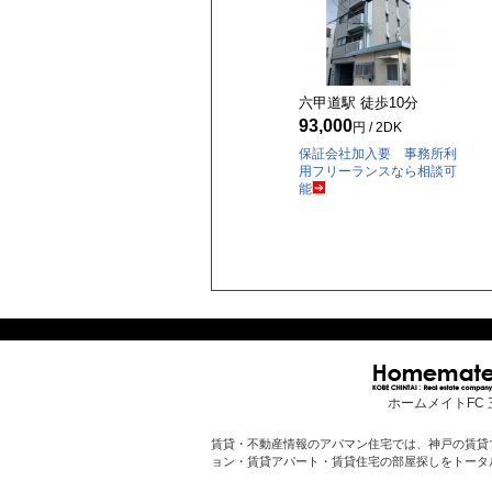
六甲道駅 徒歩
10
分
93,000
円 / 2DK
保証会社加入要 事務所利
用フリーランスなら相談可
能
ホームメイトFC 
賃貸・不動産情報のアパマン住宅では、神戸の賃貸
ョン・賃貸アパート・賃貸住宅の部屋探しをトータ