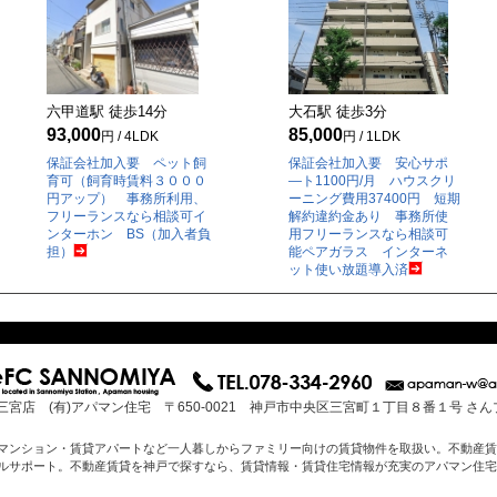
六甲道駅 徒歩
14
分
大石駅 徒歩
3
分
93,000
85,000
円 / 4LDK
円 / 1LDK
保証会社加入要 ペット飼
保証会社加入要 安心サポ
育可（飼育時賃料３０００
―ト1100円/月 ハウスクリ
円アップ） 事務所利用、
ーニング費用37400円 短期
フリーランスなら相談可イ
解約違約金あり 事務所使
ンターホン BS（加入者負
用フリーランスなら相談可
担）
能ペアガラス インターネ
ット使い放題導入済
三宮店 (有)アパマン住宅 〒650-0021 神戸市中央区三宮町１丁目８番１号 さ
マンション・賃貸アパートなど一人暮しからファミリー向けの賃貸物件を取扱い。不動産賃
ルサポート。不動産賃貸を神戸で探すなら、賃貸情報・賃貸住宅情報が充実のアパマン住宅