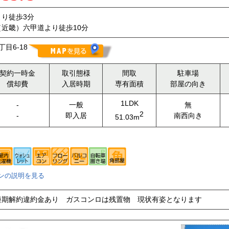
り徒歩3分
近畿）六甲道より徒歩10分
目6-18
契約一時金
取引態様
間取
駐車場
償却費
入居時期
専有面積
部屋の向き
1LDK
-
一般
無
2
-
即入居
南西向き
51.03m
ンの説明を見る
短期解約違約金あり ガスコンロは残置物 現状有姿となります