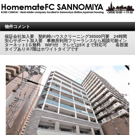
物件コメント
保証会社加入要 契約時ハウスクリーニング38500円要 24時間
安心サポート加入要 事務所利用フリーランスなら相談可能イン
ターネット1Ｇ無料 WIFI付 テレビは8Ｋまで対応可 各部屋
タイプあり※7階はホワイトタイプです