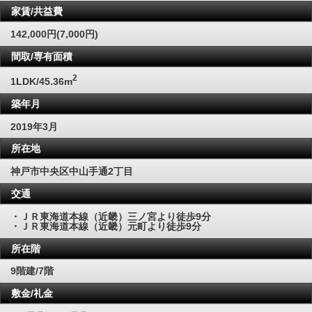
家賃/共益費
142,000円(7,000円)
間取/専有面積
2
1LDK/45.36m
築年月
2019年3月
所在地
神戸市中央区中山手通2丁目
交通
・ＪＲ東海道本線（近畿）三ノ宮より徒歩9分
・ＪＲ東海道本線（近畿）元町より徒歩9分
所在階
9階建/7階
敷金/礼金