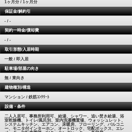
1ヶ月分 / 1ヶ月分
保証金/解約引
- / -
契約一時金/償却費
- / -
取引形態/入居時期
一般 / 即入居
駐車場/部屋の向き
無 / 東向き
建物種別/構造
マンション / 鉄筋ｺﾝｸﾘｰﾄ
設備・条件
二人入居可、事務所利用可、給湯、シャワー、追い焚き給湯、浴
室乾燥機、トイレ/風呂別、室内洗濯機置場、ウォッシュレット、
システムキッチン、エアコン、床暖房、フローリング、バルコニ
ー、モニタ付インターホン、オートロック、宅配ボックス、エレ