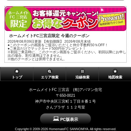
ホームメイトFC三宮店限定 今週のクーポン
2026年08月09日更新 【有効期限】 2026年08月末頃
●このクーポンの画面をご提示いただくと仲介手数料50％OFF！
●ご来店だけでマックカード500円分プレゼント！
※初回ご来店時に、このクーポン画面をご提示ください。初回以降にお申し
出の場合、割引適用はできません。
※他のクーポンとは併用できません。
トップ
エリア検索
沿線検索
地図検索
ホームメイトFC 三宮店 (有)アパマン住宅
〒650-0021
神戸市中央区三宮町１丁目８番１号
さんプラザ １１２号室
PC版表示
Copyright ©
2009-2026 HomemateFC SANNOMIYA. All rights reserved.