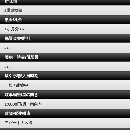
所在階
2階建/2階
敷金/礼金
1ヶ月分 / -
保証金/解約引
- / -
契約一時金/償却費
- / -
取引形態/入居時期
一般 / 建築中
駐車場/部屋の向き
19,800円/月 / 南向き
建物種別/構造
アパート / 木造