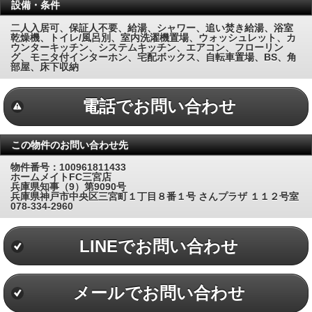
設備・条件
二人入居可、保証人不要、給湯、シャワー、追い焚き給湯、浴室
乾燥機、トイレ/風呂別、室内洗濯機置場、ウォッシュレット、カ
ウンターキッチン、システムキッチン、エアコン、フローリン
グ、モニタ付インターホン、宅配ボックス、自転車置場、BS、角
部屋、床下収納
電話でお問い合わせ
この物件のお問い合わせ先
物件番号：100961811433
ホームメイトFC三宮店
兵庫県知事（9）第9090号
兵庫県神戸市中央区三宮町１丁目８番１号 さんプラザ １１２号室
078-334-2960
LINEでお問い合わせ
メールでお問い合わせ