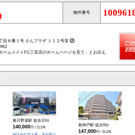
100961
物件番号
0
丁目８番１号 さんプラザ １１２号室
962
ホームメイトFC三宮店のホームページを見て」とお伝え
。
春日野道駅 徒歩
10
分
新神戸駅 徒歩
9
分
140,000
円 / 2LDK
147,000
円 / 3LDK
保証会社加入要 退去時ク