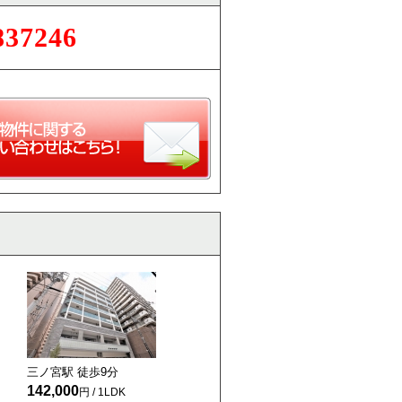
837246
三ノ宮駅 徒歩
9
分
142,000
円 / 1LDK