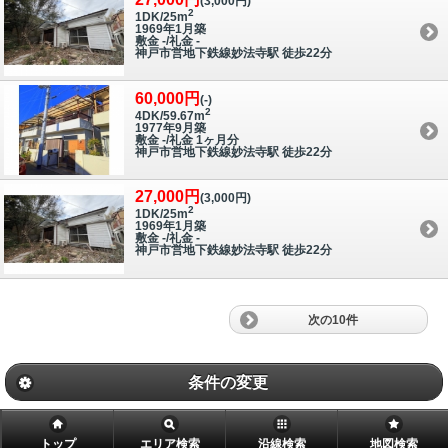
(3,000円)
2
1DK/25m
1969年1月築
敷金 -/礼金 -
神戸市営地下鉄線妙法寺駅 徒歩22分
60,000円
(-)
2
4DK/59.67m
1977年9月築
敷金 -/礼金 1ヶ月分
神戸市営地下鉄線妙法寺駅 徒歩22分
27,000円
(3,000円)
2
1DK/25m
1969年1月築
敷金 -/礼金 -
神戸市営地下鉄線妙法寺駅 徒歩22分
次の10件
条件の変更
トップ
エリア検索
沿線検索
地図検索