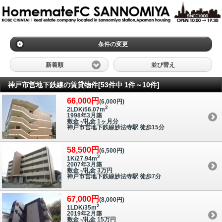
条件の変更
新着順
並び替え
神戸市営地下鉄線の賃貸物件[53件中 1件～10件]
66,000円
(6,000円)
2
2LDK/56.07m
1998年3月築
敷金 -/礼金 1ヶ月分
神戸市営地下鉄線妙法寺駅 徒歩15分
58,500円
(6,500円)
2
1K/27.94m
2007年3月築
敷金 -/礼金 3万円
神戸市営地下鉄線妙法寺駅 徒歩7分
67,000円
(8,000円)
2
1LDK/35m
2019年2月築
敷金 -/礼金 15万円